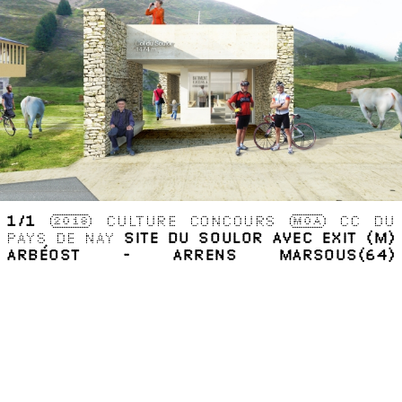
1
/1
2018
CULTURE
CONCOURS
MOA
CC DU
PAYS DE NAY
SITE DU SOULOR AVEC EXIT (M)
ARBÉOST - ARRENS MARSOUS(64)