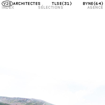
TLSE
(31)
BYNE
(64)
ARCHITECTES
INDEX
SÉLECTIONS
AGENCE