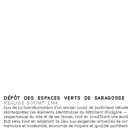
DÉPÔT DES ESPACES VERTS DE SARAGOSSE
RÉALISÉ
500M
2
1M€
Issu de la transformation d’un ancien local de jardiniers vétust
réinterpréter les éléments identitaires du bâtiment d’origine — 
respectueuse du site et de ses traces, tout en insufflant une éc
fait sens, tout en adaptant le lieu aux exigences actuelles de c
mémoire et modernité, économie de moyens et qualité architect