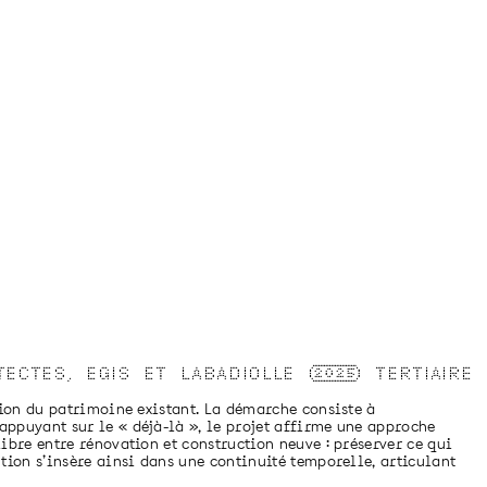
ECTES, EGIS ET LABADIOLLE
2025
TERTIAIRE
ation du patrimoine existant. La démarche consiste à
appuyant sur le « déjà-là », le projet affirme une approche
libre entre rénovation et construction neuve : préserver ce qui
ntion s’insère ainsi dans une continuité temporelle, articulant