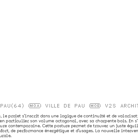
PAU(64)
MOA
VILLE DE PAU
MOE
V2S ARCHIT
e, le projet s’inscrit dans une logique de continuité et de valoris
en particulier son volume octogonal, avec sa charpente bois. En s’
riture contemporaine. Cette posture permet de trouver un juste équi
onfort, de performance énergétique et d’usages. La nouvelle interve
urale.