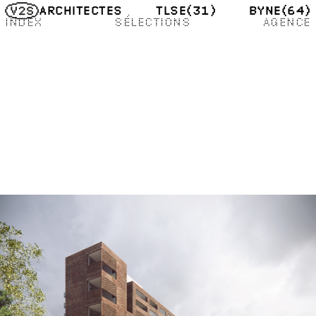
TLSE
(31)
BYNE
(64)
ARCHITECTES
INDEX
SÉLECTIONS
AGENCE