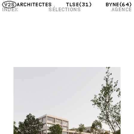
TLSE
(31)
BYNE
(64)
ARCHITECTES
INDEX
SÉLECTIONS
AGENCE