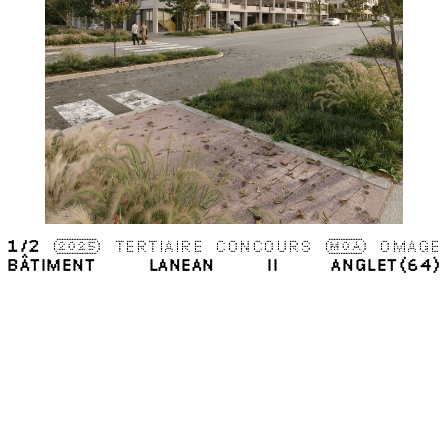
1
/2
2025
TERTIAIRE
CONCOURS
MOA
OMAGE
BÂTIMENT LANEAN II
ANGLET(64)